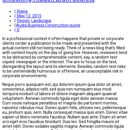
Riana
May 12, 2015
Design
,
Landscape
Audio
,
Business
,
Construction
,
quote
0
In a professional context it often happens that private or corporate
clients corder a publication to be made and presented with the
actual content still not being ready. Think of a news blog that’s filled
with content hourly on the day of going live. However, reviewers tend
to be distracted by comprehensible content, say, a random text
copied newspaper or the internet. The are to focus on the text,
disregarding the layout and its elements. Besides, random text risks
to be unintendedly humorous or offensive, an unacceptable risk in
corporate environments.
Neque porro quisquam est, qui dolorem ipsum quia dolor sit amet,
consectetur, adipisci velit, sed quia non numquam eius modi
tempora incidunt ut labore et dolore magnam aliquam quaerat
voluptatem. Aenean commodo ligula eget dolor aenean massa.
Cum sociis natoque penatibus et magnis dis parturient montes,
nascetur ridiculus mus. Donec quam felis, ultricies nec, pellentesque
eu, pretium quis, sem. Nulla consequat massa quis enim. Donec vitae
sapien ut libero venenatis faucibus. Nullam quis ante. Etiam sit amet
orci eget eros faucibus tincidunt. Duis leo. Sed fringilla mauris sit
amet nibh. Donec sodales sagittis magna. Aenean commodo ligula