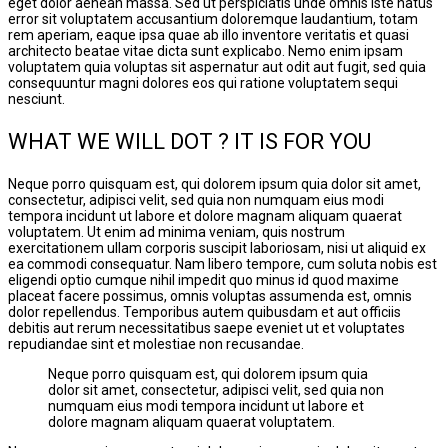
eget dolor aenean massa. Sed ut perspiciatis unde omnis iste natus
error sit voluptatem accusantium doloremque laudantium, totam
rem aperiam, eaque ipsa quae ab illo inventore veritatis et quasi
architecto beatae vitae dicta sunt explicabo. Nemo enim ipsam
voluptatem quia voluptas sit aspernatur aut odit aut fugit, sed quia
consequuntur magni dolores eos qui ratione voluptatem sequi
nesciunt.
WHAT WE WILL DOT ? IT IS FOR YOU
Neque porro quisquam est, qui dolorem ipsum quia dolor sit amet,
consectetur, adipisci velit, sed quia non numquam eius modi
tempora incidunt ut labore et dolore magnam aliquam quaerat
voluptatem. Ut enim ad minima veniam, quis nostrum
exercitationem ullam corporis suscipit laboriosam, nisi ut aliquid ex
ea commodi consequatur. Nam libero tempore, cum soluta nobis est
eligendi optio cumque nihil impedit quo minus id quod maxime
placeat facere possimus, omnis voluptas assumenda est, omnis
dolor repellendus. Temporibus autem quibusdam et aut officiis
debitis aut rerum necessitatibus saepe eveniet ut et voluptates
repudiandae sint et molestiae non recusandae.
Neque porro quisquam est, qui dolorem ipsum quia
dolor sit amet, consectetur, adipisci velit, sed quia non
numquam eius modi tempora incidunt ut labore et
dolore magnam aliquam quaerat voluptatem.