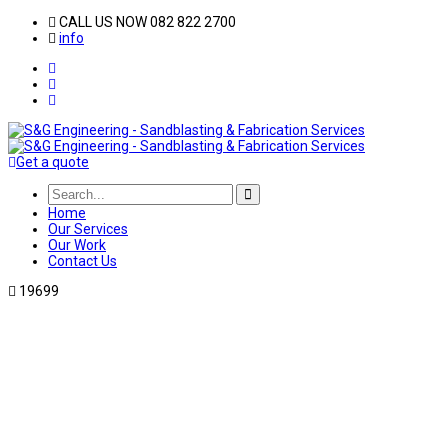
CALL US NOW 082 822 2700
info
Get a quote
Home
Our Services
Our Work
Contact Us
19699