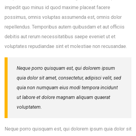
impedit quo minus id quod maxime placeat facere
possimus, omnis voluptas assumenda est, omnis dolor
repellendus. Temporibus autem quibusdam et aut officiis
debitis aut rerum necessitatibus saepe eveniet ut et
voluptates repudiandae sint et molestiae non recusandae.
Neque porro quisquam est, qui dolorem ipsum
Enter your email address for our mailing list to
quia dolor sit amet, consectetur, adipisci velit, sed
keep your self our lastest updated.
quia non numquam eius modi tempora incidunt
ut labore et dolore magnam aliquam quaerat
voluptatem.
Neque porro quisquam est, qui dolorem ipsum quia dolor sit