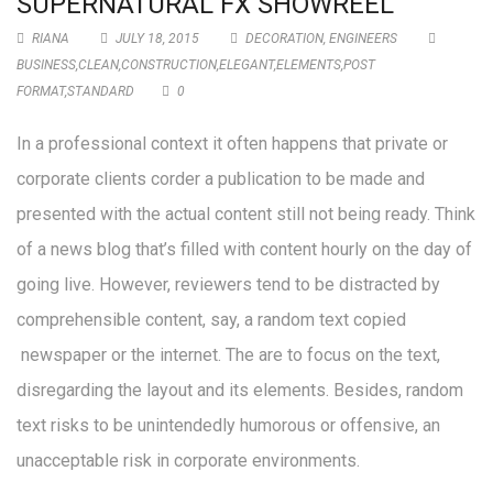
SUPERNATURAL FX SHOWREEL
RIANA
JULY 18, 2015
DECORATION
,
ENGINEERS
BUSINESS
,
CLEAN
,
CONSTRUCTION
,
ELEGANT
,
ELEMENTS
,
POST
FORMAT
,
STANDARD
0
In a professional context it often happens that private or
corporate clients corder a publication to be made and
presented with the actual content still not being ready. Think
of a news blog that’s filled with content hourly on the day of
going live. However, reviewers tend to be distracted by
comprehensible content, say, a random text copied
newspaper or the internet. The are to focus on the text,
disregarding the layout and its elements. Besides, random
text risks to be unintendedly humorous or offensive, an
unacceptable risk in corporate environments.