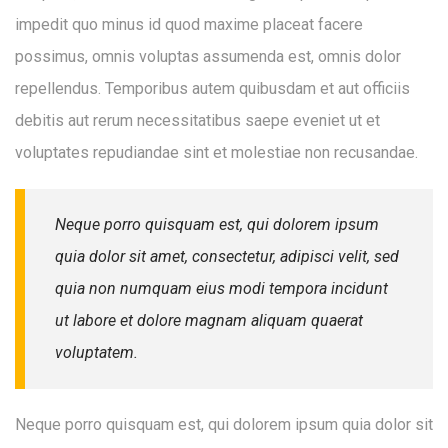
impedit quo minus id quod maxime placeat facere
possimus, omnis voluptas assumenda est, omnis dolor
repellendus. Temporibus autem quibusdam et aut officiis
debitis aut rerum necessitatibus saepe eveniet ut et
voluptates repudiandae sint et molestiae non recusandae.
Neque porro quisquam est, qui dolorem ipsum
Enter your email address for our mailing list to
quia dolor sit amet, consectetur, adipisci velit, sed
keep your self our lastest updated.
quia non numquam eius modi tempora incidunt
ut labore et dolore magnam aliquam quaerat
voluptatem.
Neque porro quisquam est, qui dolorem ipsum quia dolor sit