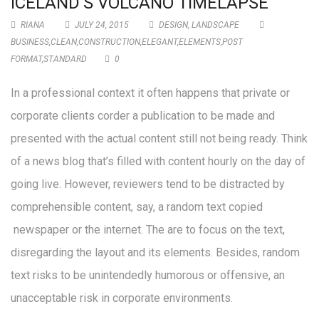
ICELAND’S VOLCANO TIMELAPSE
RIANA
JULY 24, 2015
DESIGN
,
LANDSCAPE
BUSINESS
,
CLEAN
,
CONSTRUCTION
,
ELEGANT
,
ELEMENTS
,
POST
FORMAT
,
STANDARD
0
In a professional context it often happens that private or
corporate clients corder a publication to be made and
presented with the actual content still not being ready. Think
of a news blog that’s filled with content hourly on the day of
going live. However, reviewers tend to be distracted by
comprehensible content, say, a random text copied
newspaper or the internet. The are to focus on the text,
disregarding the layout and its elements. Besides, random
text risks to be unintendedly humorous or offensive, an
unacceptable risk in corporate environments.