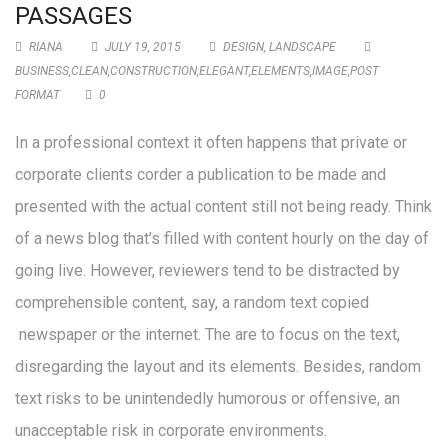
PASSAGES
RIANA
JULY 19, 2015
DESIGN
,
LANDSCAPE
BUSINESS
,
CLEAN
,
CONSTRUCTION
,
ELEGANT
,
ELEMENTS
,
IMAGE
,
POST
FORMAT
0
In a professional context it often happens that private or
corporate clients corder a publication to be made and
presented with the actual content still not being ready. Think
of a news blog that’s filled with content hourly on the day of
going live. However, reviewers tend to be distracted by
comprehensible content, say, a random text copied
newspaper or the internet. The are to focus on the text,
disregarding the layout and its elements. Besides, random
text risks to be unintendedly humorous or offensive, an
unacceptable risk in corporate environments.