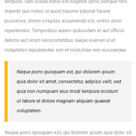
tempore, cum soluta nobis est eligendi optio cumque nihil
impedit quo minus id quod maxime placeat facere
possimus, omnis voluptas assumenda est, omnis dolor
repellendus. Temporibus autem quibusdam et aut officiis
debitis aut rerum necessitatibus saepe eveniet ut et
voluptates repudiandae sint et molestiae non recusandae.
Neque porro quisquam est, qui dolorem ipsum
Enter your email address for our mailing list to
quia dolor sit amet, consectetur, adipisci velit, sed
keep your self our lastest updated.
quia non numquam eius modi tempora incidunt
ut labore et dolore magnam aliquam quaerat
voluptatem.
Neque porro quisquam est, qui dolorem ipsum quia dolor sit